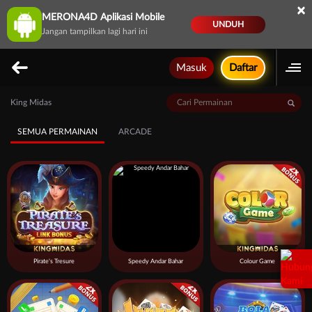
×
MERONA4D Aplikasi Mobile
UNDUH
Jangan tampilkan lagi hari ini
Masuk
Daftar
King Midas
SEMUA PERMAINAN
ARCADE
Pirate's Tresure
Speedy Andar Bahar
Colour Game