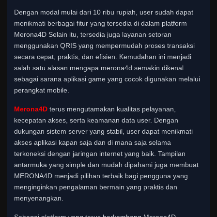
Dengan modal mulai dari 10 ribu rupiah, user sudah dapat
menikmati berbagai fitur yang tersedia di dalam platform
Merona4D Selain itu, tersedia juga layanan setoran
menggunakan QRIS yang mempermudah proses transaksi
secara cepat, praktis, dan efisien. Kemudahan ini menjadi
salah satu alasan mengapa merona4d semakin dikenal
sebagai sarana aplikasi game yang cocok digunakan melalui
perangkat mobile.
Merona4D
terus mengutamakan kualitas pelayanan,
kecepatan akses, serta keamanan data user. Dengan
dukungan sistem server yang stabil, user dapat menikmati
akses aplikasi kapan saja dan di mana saja selama
terkoneksi dengan jaringan internet yang baik. Tampilan
antarmuka yang simple dan mudah dipahami juga membuat
MERONA4D menjadi pilihan terbaik bagi pengguna yang
menginginkan pengalaman bermain yang praktis dan
menyenangkan.