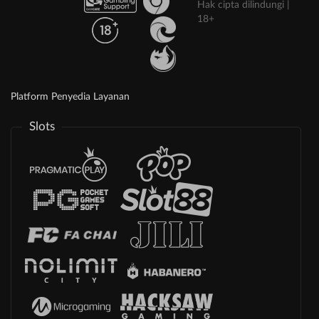
Hak cipta dilindungi |
18+
Platform Penyedia Layanan
Slots