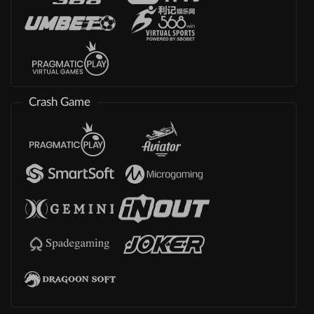
Crash Game