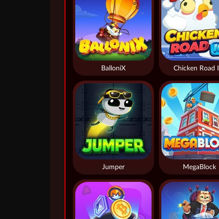
BalloniX
Chicken Road 
Jumper
MegaBlock