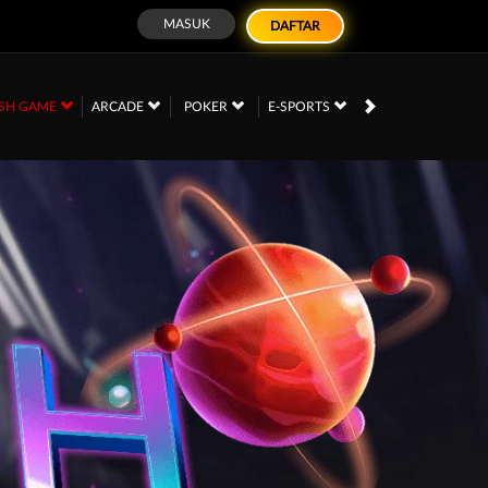
MASUK
DAFTAR
SH GAME
ARCADE
POKER
E-SPORTS
SABUNG AYAM