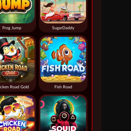
Frog Jump
SugarDaddy
icken Road Gold
Fish Road