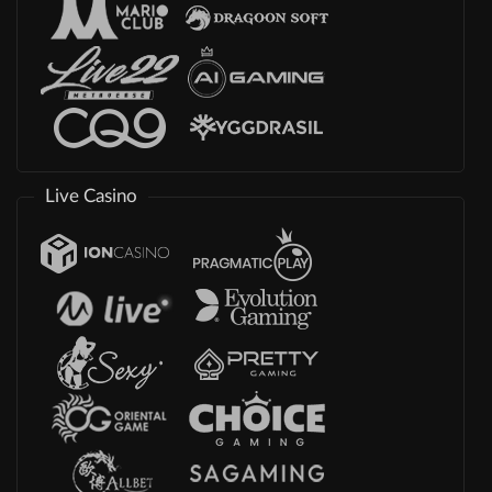
Live Casino