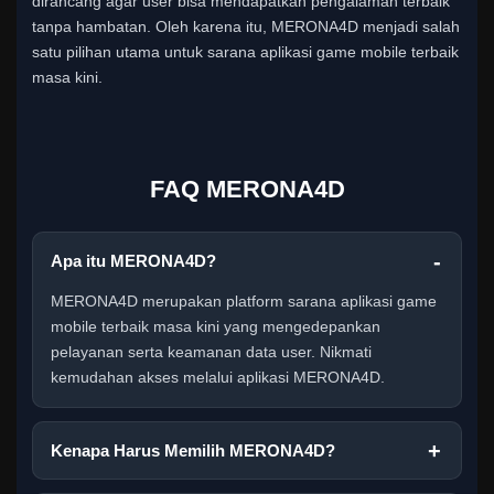
dirancang agar user bisa mendapatkan pengalaman terbaik
tanpa hambatan. Oleh karena itu, MERONA4D menjadi salah
satu pilihan utama untuk sarana aplikasi game mobile terbaik
masa kini.
FAQ MERONA4D
Apa itu MERONA4D?
MERONA4D merupakan platform sarana aplikasi game
mobile terbaik masa kini yang mengedepankan
pelayanan serta keamanan data user. Nikmati
kemudahan akses melalui aplikasi MERONA4D.
Kenapa Harus Memilih MERONA4D?