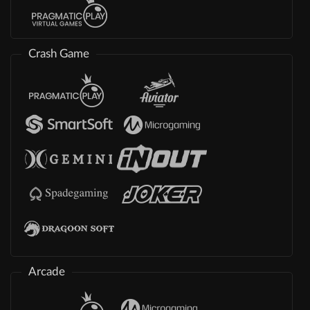
Crash Game
Arcade