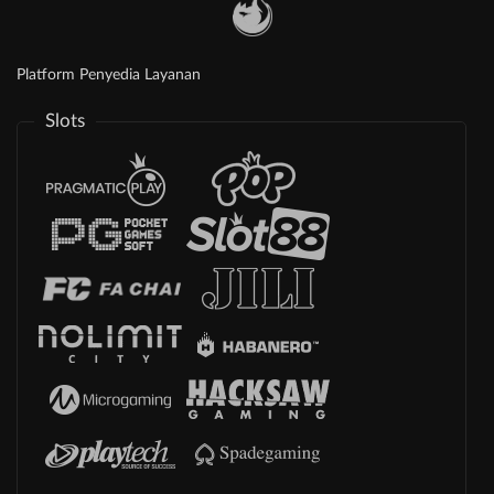
Platform Penyedia Layanan
Slots