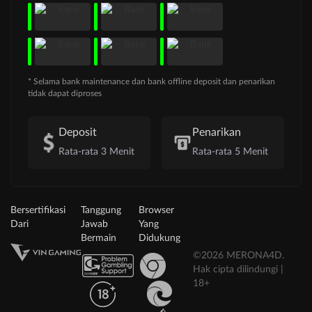
* Selama bank maintenance dan bank offline deposit dan penarikan
tidak dapat diproses
Deposit
Penarikan
Rata-rata 3 Menit
Rata-rata 5 Menit
Bersertifikasi
Tanggung
Browser
Dari
Jawab
Yang
Bermain
Didukung
©2026 MERONA4D.
Hak cipta dilindungi |
18+