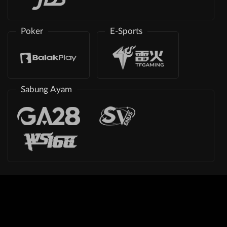
Poker
E-Sports
Sabung Ayam