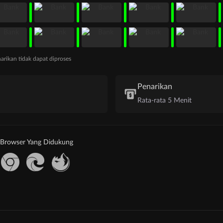
arikan tidak dapat diproses
Penarikan
Rata-rata 5 Menit
Browser Yang Didukung