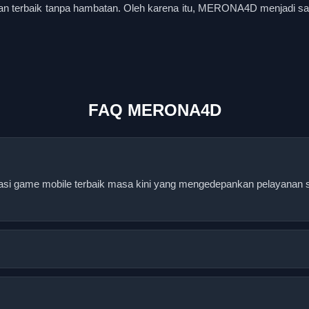
n terbaik tanpa hambatan. Oleh karena itu, MERONA4D menjadi sala
FAQ MERONA4D
i game mobile terbaik masa kini yang mengedepankan pelayanan s