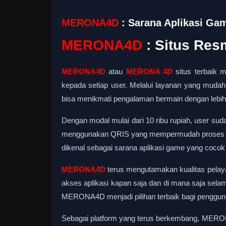
MERONA4D
: Sarana Aplikasi Ga
MERONA4D
: Situs Re
MERONA4D
atau
MERONA 4D
situs terbaik
kepada setiap user. Melalui layanan yang muda
bisa menikmati pengalaman bermain dengan lebi
Dengan modal mulai dari 10 ribu rupiah, user sud
menggunakan QRIS yang mempermudah proses tra
dikenal sebagai sarana aplikasi game yang cocok
MERONA4D
terus mengutamakan kualitas pelay
akses aplikasi kapan saja dan di mana saja sela
MERONA4D menjadi pilihan terbaik bagi penggu
Sebagai platform yang terus berkembang, MERONA