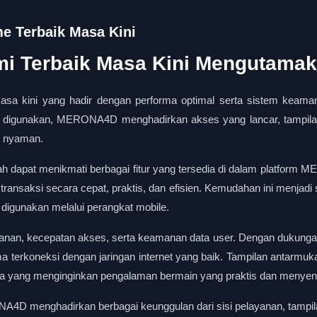
me Terbaik Masa Kini
smi Terbaik Masa Kini Mengutama
 masa kini yang hadir dengan performa optimal serta sistem kea
h digunakan, MERONA4D menghadirkan akses yang lancar, tampila
h nyaman.
ah dapat menikmati berbagai fitur yang tersedia di dalam platform M
nsaksi secara cepat, praktis, dan efisien. Kemudahan ini menja
 digunakan melalui perangkat mobile.
anan, kecepatan akses, serta keamanan data user. Dengan dukungan 
ma terkoneksi dengan jaringan internet yang baik. Tampilan antar
na yang menginginkan pengalaman bermain yang praktis dan menye
4D menghadirkan berbagai keunggulan dari sisi pelayanan, tampil