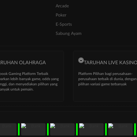
Arcade
Poker
E-Sports
Sabung Ayam
ARUHAN OLAHRAGA
TARUHAN LIVE KASIN
book Gaming Platform Terbaik
Platform Pilihan bagi perusahaan-
rkan lebih banyak game, odds yang
perusahaan terbaik di dunia, dengan
tinggi, dan menyediakan pilihan yang
pilihan variasi game terbanyak
banyak untuk pemain.