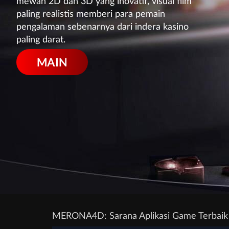
mewah 2D dan 3D yang inovatif, visual film
paling realistis memberi para pemain
pengalaman sebenarnya dari indera kasino
paling darat.
MAIN
MERONA4D: Sarana Aplikasi Game Terbaik