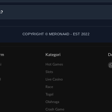
a?
COPYRIGHT © MERONA4D - EST 2022
orm
Kategori
D
i
Hot Games
Slots
l
Live Casino
Race
Togel
Olahraga
Crash Game