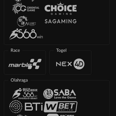
Race
Togel
Olahraga