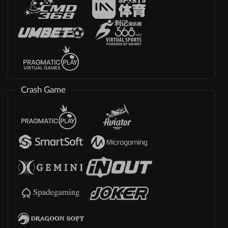
Crash Game