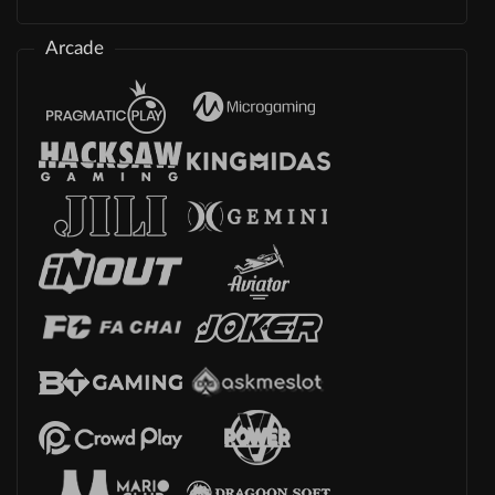
Arcade