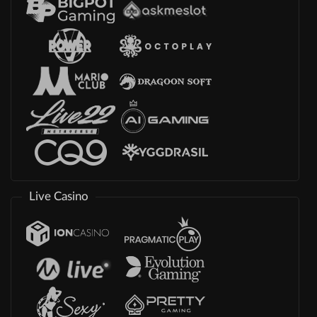
Live Casino