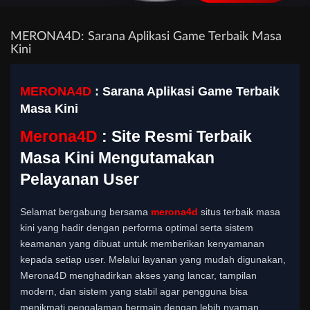
MERONA4D: Sarana Aplikasi Game Terbaik Masa
Kini
MERONA4D
: Sarana Aplikasi Game Terbaik
Masa Kini
Merona4D
: Site Resmi Terbaik
Masa Kini Mengutamakan
Pelayanan User
Selamat bergabung bersama
merona4d
situs terbaik masa
kini yang hadir dengan performa optimal serta sistem
keamanan yang dibuat untuk memberikan kenyamanan
kepada setiap user. Melalui layanan yang mudah digunakan,
Merona4D menghadirkan akses yang lancar, tampilan
modern, dan sistem yang stabil agar pengguna bisa
menikmati pengalaman bermain dengan lebih nyaman.