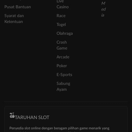
Live
Pusat Bantuan
Casino
Syarat dan
Race
Ketentuan
Togel
Olahraga
Crash
Game
Arcade
Poker
E-Sports
Sabung
Ayam
TARUHAN SLOT
Penyedia slot online dengan beragam pilihan game menarik yang