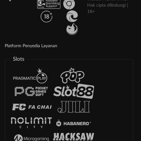
Hak cipta dilindungi |
18+
Platform Penyedia Layanan
Slots