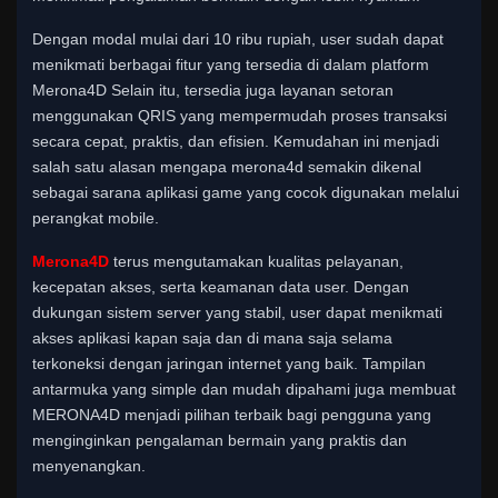
Dengan modal mulai dari 10 ribu rupiah, user sudah dapat
menikmati berbagai fitur yang tersedia di dalam platform
Merona4D Selain itu, tersedia juga layanan setoran
menggunakan QRIS yang mempermudah proses transaksi
secara cepat, praktis, dan efisien. Kemudahan ini menjadi
salah satu alasan mengapa merona4d semakin dikenal
sebagai sarana aplikasi game yang cocok digunakan melalui
perangkat mobile.
Merona4D
terus mengutamakan kualitas pelayanan,
kecepatan akses, serta keamanan data user. Dengan
dukungan sistem server yang stabil, user dapat menikmati
akses aplikasi kapan saja dan di mana saja selama
terkoneksi dengan jaringan internet yang baik. Tampilan
antarmuka yang simple dan mudah dipahami juga membuat
MERONA4D menjadi pilihan terbaik bagi pengguna yang
menginginkan pengalaman bermain yang praktis dan
menyenangkan.