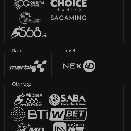
Race
Togel
Olahraga