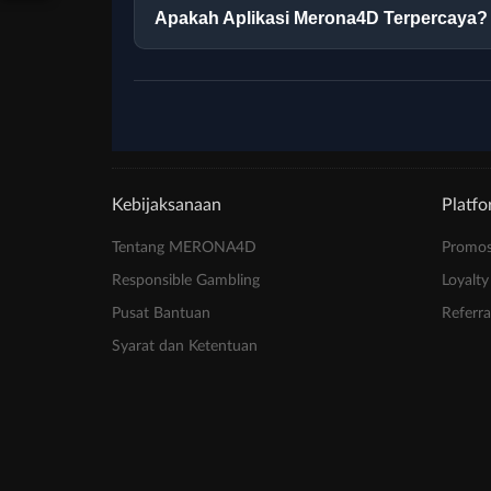
Apakah Aplikasi Merona4D Terpercaya?
Kebijaksanaan
Platf
Tentang MERONA4D
Promos
Responsible Gambling
Loyalty
Pusat Bantuan
Referra
Syarat dan Ketentuan