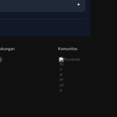
ukungan
Komunitas
Facebook