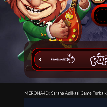
MERONA4D: Sarana Aplikasi Game Terbaik