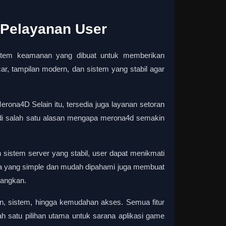
 Pelayanan User
sistem keamanan yang dibuat untuk memberikan
, tampilan modern, dan sistem yang stabil agar
erona4D Selain itu, tersedia juga layanan setoran
di salah satu alasan mengapa merona4d semakin
sistem server yang stabil, user dapat menikmati
muka yang simple dan mudah dipahami juga membuat
nangkan.
n, sistem, hingga kemudahan akses. Semua fitur
h satu pilihan utama untuk sarana aplikasi game