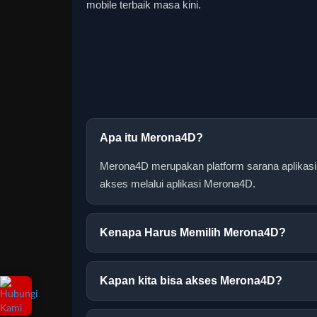
mobile terbaik masa kini.
Apa itu Merona4D?
Merona4D merupakan platform sarana aplikasi
akses melalui aplikasi Merona4D.
Kenapa Harus Memilih Merona4D?
Kapan kita bisa akses Merona4D?