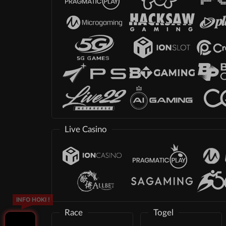
Live Casino
INFO HOKI !
Race
Togel