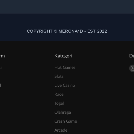
COPYRIGHT © MERONA4D - EST 2022
orm
Kategori
D
i
Hot Games
Slots
l
Live Casino
Race
Togel
Olahraga
Crash Game
Arcade