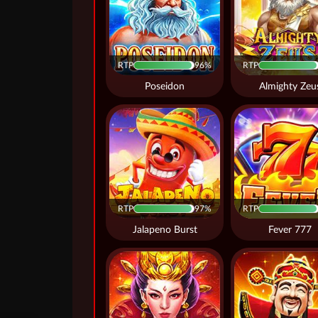
RTP
96%
RTP
Poseidon
Almighty Zeu
RTP
97%
RTP
Jalapeno Burst
Fever 777