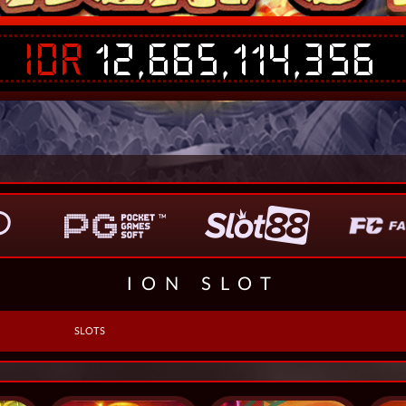
IDR
12,665,114,356
ION SLOT
SLOTS