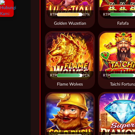
RTP
87%
RTP
Golden Wuzetian
Fafafa
RTP
91%
RTP
Flame Wolves
Taichi Fortun