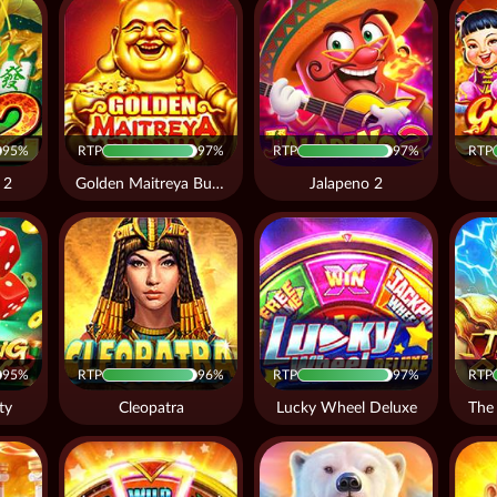
95%
RTP
97%
RTP
97%
RTP
 2
Golden Maitreya Buddha
Jalapeno 2
95%
RTP
96%
RTP
97%
RTP
ty
Cleopatra
Lucky Wheel Deluxe
The