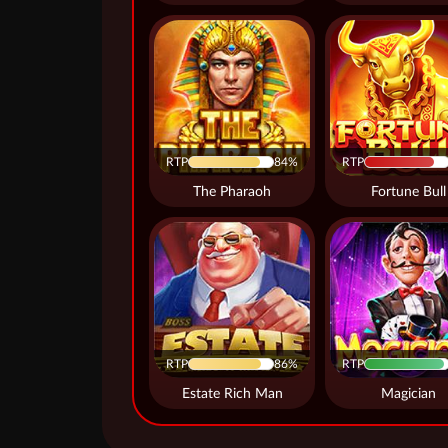
RTP
84%
RTP
The Pharaoh
Fortune Bull
RTP
86%
RTP
Estate Rich Man
Magician