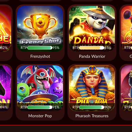
82%
RTP
95%
RTP
85%
RTP
Frenzyshot
Panda Warrior
G
94%
RTP
91%
RTP
90%
RTP
Monster Pop
Pharaoh Treasures