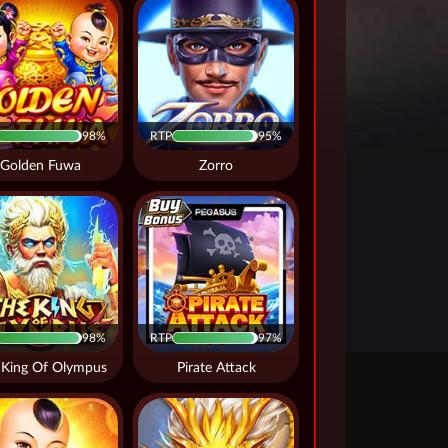
98%
RTP
95%
Golden Fuwa
Zorro
98%
RTP
97%
 King Of Olympus
Pirate Attack