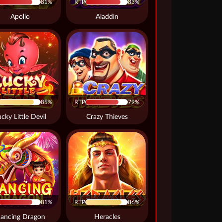
81%
RTP
83%
Apollo
Aladdin
85%
RTP
79%
cky Little Devil
Crazy Thieves
81%
RTP
86%
ancing Dragon
Heracles