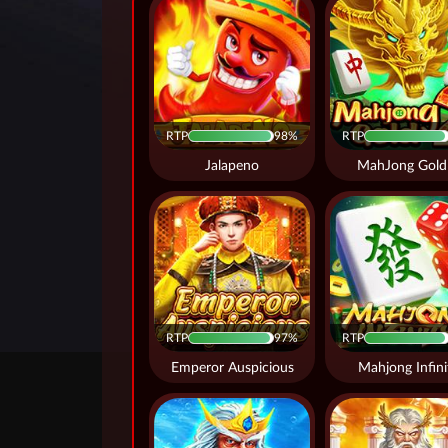
RTP
98%
RTP
Jalapeno
MahJong Gold
RTP
97%
RTP
Emperor Auspicious
Mahjong Infini