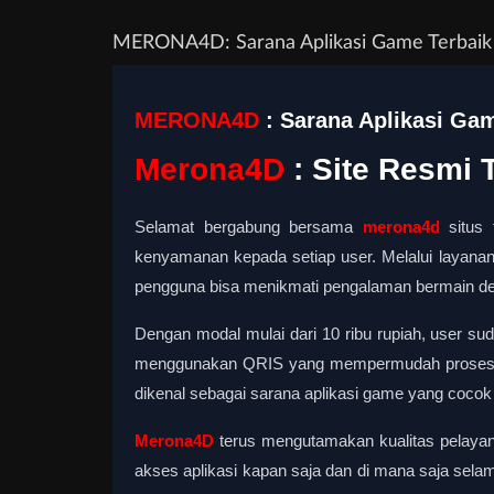
MERONA4D: Sarana Aplikasi Game Terbaik
MERONA4D
: Sarana Aplikasi Ga
Merona4D
: Site Resmi
Selamat bergabung bersama
merona4d
situs
kenyamanan kepada setiap user. Melalui layana
pengguna bisa menikmati pengalaman bermain de
Dengan modal mulai dari 10 ribu rupiah, user sud
menggunakan QRIS yang mempermudah proses tra
dikenal sebagai sarana aplikasi game yang cocok
Merona4D
terus mengutamakan kualitas pelayan
akses aplikasi kapan saja dan di mana saja sela