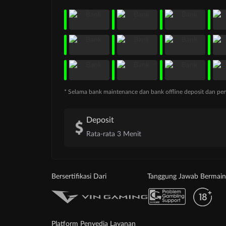
* Selama bank maintenance dan bank offline deposit dan pen
Deposit
Rata-rata 3 Menit
Bersertifikasi Dari
Tanggung Jawab Bermain
Platform Penyedia Layanan