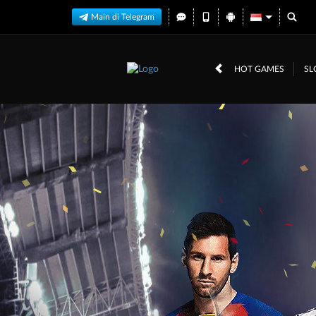
Main di Telegram
HOT GAMES
SL