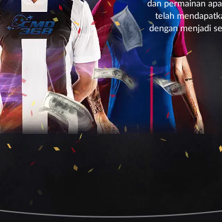
dan permainan apa
telah mendapatk
dengan menjadi se