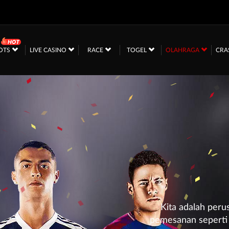
OTS
LIVE CASINO
RACE
TOGEL
OLAHRAGA
CRA
Kita adalah peru
pemesanan seperti 