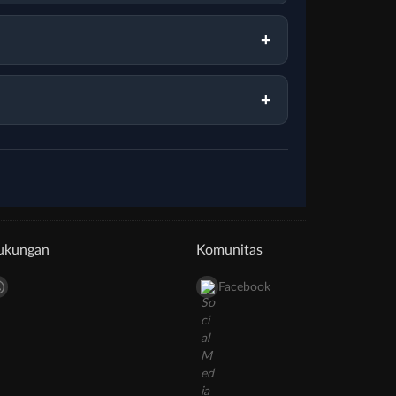
ukungan
Komunitas
Facebook