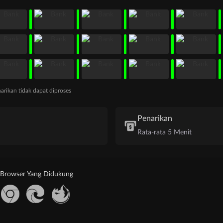
arikan tidak dapat diproses
Penarikan
Rata-rata 5 Menit
Browser Yang Didukung