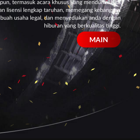
pun, termasuk acara khusus yang mendunia. Kita
an lisensi lengkap taruhan, memegang kebanggan
buah usaha legal, dan menyediakan anda dengan
hiburan yang berkualitas tinggi.
MAIN