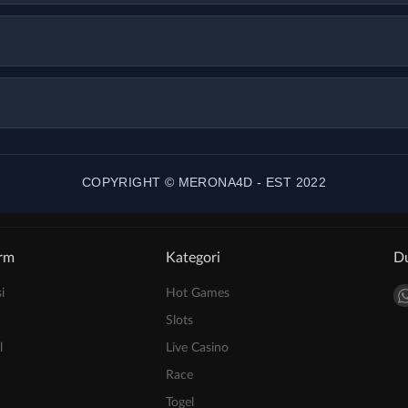
COPYRIGHT © MERONA4D - EST 2022
orm
Kategori
D
i
Hot Games
Slots
l
Live Casino
Race
Togel