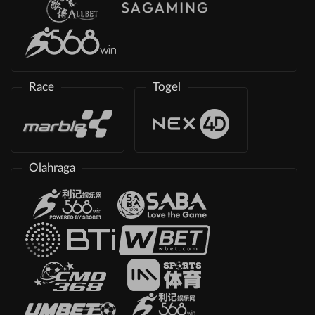
Race
Togel
Olahraga