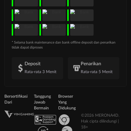
* Selama bank maintenance dan bank offline deposit dan penarikan
tidak dapat diproses
Deposit
Penarikan
Rata-rata 3 Menit
Rata-rata 5 Menit
Bersertifikasi
Tanggung
Browser
Dari
Jawab
Yang
Bermain
Didukung
©2026 MERONA4D.
Hak cipta dilindungi |
18+