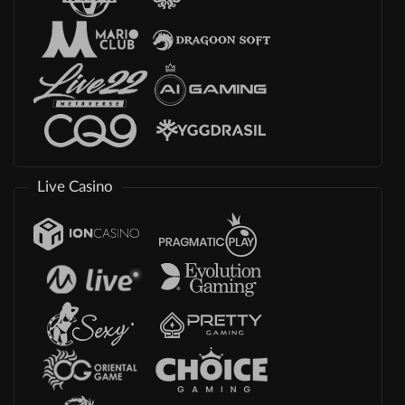
Live Casino