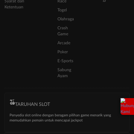
Syarat dan
Race
Ketentuan
Togel
Olahraga
Crash
Game
Arcade
Poker
E-Sports
Sabung
Ayam
TARUHAN SLOT
Penyedia slot online dengan beragam pilihan game menarik yang
memudahkan pemain untuk mencapai jackpot